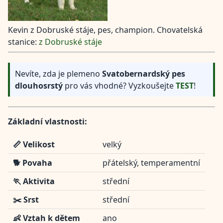
Kevin z Dobruské stáje, pes, champion. Chovatelská
stanice:
z Dobruské stáje
Nevíte, zda je plemeno
Svatobernardský pes
dlouhosrstý
pro vás vhodné? Vyzkoušejte
TEST
!
Základní vlastnosti:
📏 Velikost
velký
🐕 Povaha
přátelský, temperamentní
🏃 Aktivita
střední
✂️ Srst
střední
👶 Vztah k dětem
ano