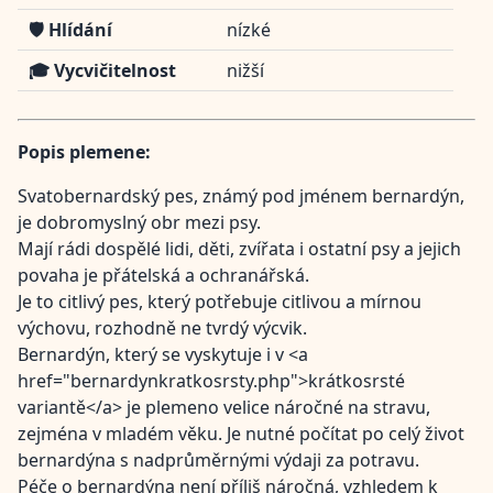
🛡️ Hlídání
nízké
🎓 Vycvičitelnost
nižší
Popis plemene:
Svatobernardský pes, známý pod jménem bernardýn,
je dobromyslný obr mezi psy.
Mají rádi dospělé lidi, děti, zvířata i ostatní psy a jejich
povaha je přátelská a ochranářská.
Je to citlivý pes, který potřebuje citlivou a mírnou
výchovu, rozhodně ne tvrdý výcvik.
Bernardýn, který se vyskytuje i v <a
href="bernardynkratkosrsty.php">krátkosrsté
variantě</a> je plemeno velice náročné na stravu,
zejména v mladém věku. Je nutné počítat po celý život
bernardýna s nadprůměrnými výdaji za potravu.
Péče o bernardýna není příliš náročná, vzhledem k