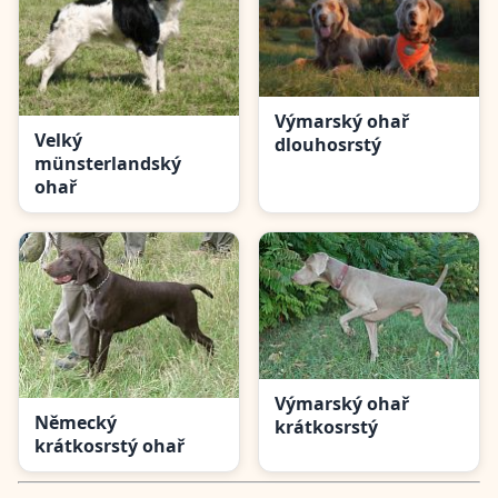
Výmarský ohař
Velký
dlouhosrstý
münsterlandský
ohař
Výmarský ohař
Německý
krátkosrstý
krátkosrstý ohař