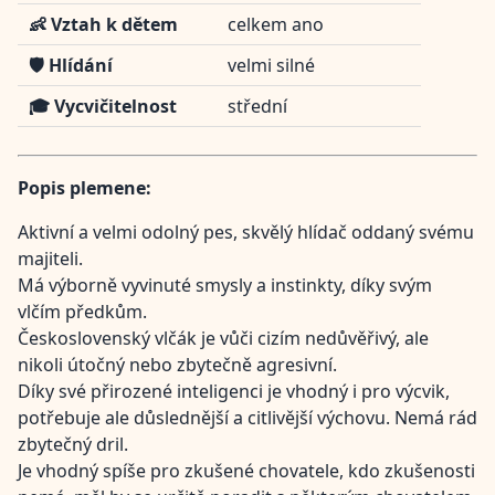
👶 Vztah k dětem
celkem ano
🛡️ Hlídání
velmi silné
🎓 Vycvičitelnost
střední
Popis plemene:
Aktivní a velmi odolný pes, skvělý hlídač oddaný svému
majiteli.
Má výborně vyvinuté smysly a instinkty, díky svým
vlčím předkům.
Československý vlčák je vůči cizím nedůvěřivý, ale
nikoli útočný nebo zbytečně agresivní.
Díky své přirozené inteligenci je vhodný i pro výcvik,
potřebuje ale důslednější a citlivější výchovu. Nemá rád
zbytečný dril.
Je vhodný spíše pro zkušené chovatele, kdo zkušenosti