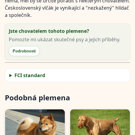
nemá, měl by se určitě poradit s některým chovatelem.
Československý vlčák je vynikající a "nezkažený" hlídač
a společník.
Jste chovatelem tohoto plemene?
Pomozte mi ukázat skutečné psy a jejich příběhy.
Podrobnosti
FCI standard
Podobná plemena