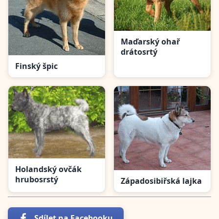
Maďarský ohař
drátosrtý
Finský špic
Holandský ovčák
hrubosrstý
Západosibiřská lajka
Sdílet na Facebooku