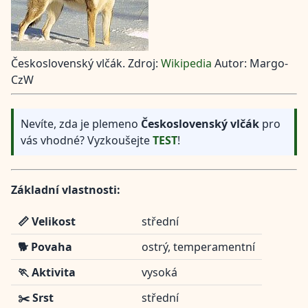
Československý vlčák. Zdroj:
Wikipedia
Autor: Margo-
CzW
Nevíte, zda je plemeno
Československý vlčák
pro
vás vhodné? Vyzkoušejte
TEST
!
Základní vlastnosti:
📏 Velikost
střední
🐕 Povaha
ostrý, temperamentní
🏃 Aktivita
vysoká
✂️ Srst
střední