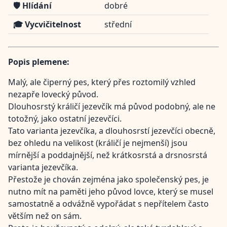
🛡️ Hlídání
dobré
🎓 Vycvičitelnost
střední
Popis plemene:
Malý, ale čiperný pes, který přes roztomilý vzhled
nezapře lovecký původ.
Dlouhosrstý králičí jezevčík má původ podobný, ale ne
totožný, jako ostatní jezevčíci.
Tato varianta jezevčíka, a dlouhosrstí jezevčíci obecně,
bez ohledu na velikost (králičí je nejmenší) jsou
mírnější a poddajnější, než krátkosrstá a drsnosrstá
varianta jezevčíka.
Přestože je chován zejména jako společenský pes, je
nutno mít na paměti jeho původ lovce, který se musel
samostatně a odvážně vypořádat s nepřítelem často
větším než on sám.