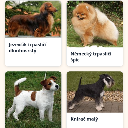
Jezevčík trpasličí
dlouhosrstý
Německý trpasličí
špic
Knirač malý