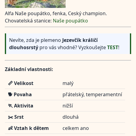
Alfa Naše poupátko, fenka, Ceský champion.
Chovatelská stanice:
Naše poupátko
Nevíte, zda je plemeno
Jezevčík králičí
dlouhosrstý
pro vás vhodné? Vyzkoušejte
TEST
!
Základní vlastnosti:
📏 Velikost
malý
🐕 Povaha
přátelský, temperamentní
🏃 Aktivita
nižší
✂️ Srst
dlouhá
👶 Vztah k dětem
celkem ano