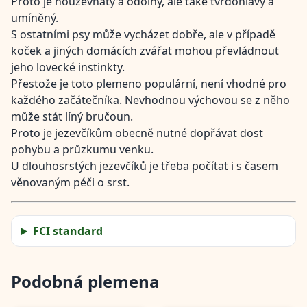
Proto je houževnatý a odolný, ale také tvrdohlavý a
umíněný.
S ostatními psy může vycházet dobře, ale v případě
koček a jiných domácích zvářat mohou převládnout
jeho lovecké instinkty.
Přestože je toto plemeno populární, není vhodné pro
každého začátečníka. Nevhodnou výchovou se z něho
může stát líný bručoun.
Proto je jezevčíkům obecně nutné dopřávat dost
pohybu a průzkumu venku.
U dlouhosrstých jezevčíků je třeba počítat i s časem
věnovaným péči o srst.
FCI standard
Podobná plemena