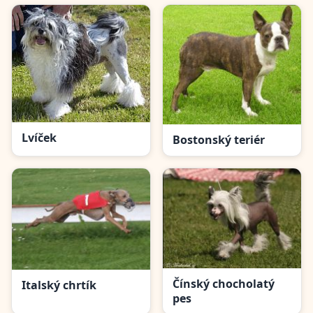
Lvíček
Bostonský teriér
Čínský chocholatý
Italský chrtí­k
pes