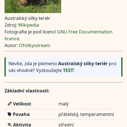
Australský silky teriér
Zdroj:
Wikipedia
Fotografie je pod licencí
GNU Free Documentation
licence.
Autor:
Ofsilkysdream
Nevíte, zda je plemeno
Australský silky teriér
pro
vás vhodné? Vyzkoušejte
TEST
!
Základní vlastnosti:
📏 Velikost
malý
🐕 Povaha
přátelský, temperamentní
🏃 Aktivita
střední