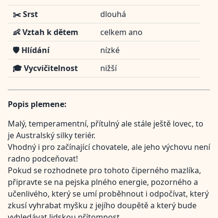
✂️ Srst
dlouhá
👶 Vztah k dětem
celkem ano
🛡️ Hlídání
nízké
🎓 Vycvičitelnost
nižší
Popis plemene:
Malý, temperamentní, přítulný ale stále ještě lovec, to
je Australský silky teriér.
Vhodný i pro začínající chovatele, ale jeho výchovu není
radno podceňovat!
Pokud se rozhodnete pro tohoto čiperného mazlíka,
připravte se na pejska plného energie, pozorného a
učenlivého, který se umí proběhnout i odpočívat, který
zkusí vyhrabat myšku z jejího doupětě a který bude
vyhledávat lidskou přítomnost.