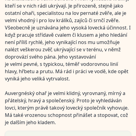
kteří se v nich rádi ukrývají. Je přirozeně, stejně jako
ostatní ohaři, specialistou na lov pernaté zvěře, ale je
velmi vhodný i pro lov králíků, zajíců či srnčí zvěře.
Všeobecně je uznávána jeho vysoká lovecká účinnost. I
když pracuje střídavě cvalem či klusem a jeho hledání
není příliš rychlé, jeho vynikající nos mu umožňuje
nalézt veškerou zvěř, ukrývající se v terénu, v němž
doprovází svého pána. Jeho vystavování
je velmi pevné, s typickou, téměř vodorovnou linií
hlavy, hřbetu a prutu. Má rád i práci ve vodě, kde opět
vyniká jeho veliká vytrvalost.
Auvergnéský ohař je velmi klidný, vyrovnaný, mírný a
přátelský, hravý a společenský. Proto je vyhledáván
lovci, kterým právě takový lovecký společník vyhovuje.
Má také vrozenou schopnost přinášet a stopovat, což
je dalším jeho kladem.