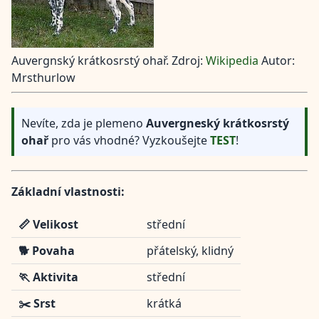
Auvergnský krátkosrstý ohař. Zdroj:
Wikipedia
Autor:
Mrsthurlow
Nevíte, zda je plemeno
Auvergneský krátkosrstý
ohař
pro vás vhodné? Vyzkoušejte
TEST
!
Základní vlastnosti:
📏 Velikost
střední
🐕 Povaha
přátelský, klidný
🏃 Aktivita
střední
✂️ Srst
krátká