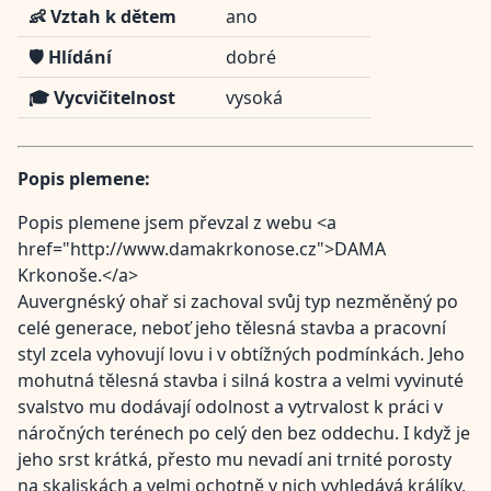
👶 Vztah k dětem
ano
🛡️ Hlídání
dobré
🎓 Vycvičitelnost
vysoká
Popis plemene:
Popis plemene jsem převzal z webu <a
href="http://www.damakrkonose.cz">DAMA
Krkonoše.</a>
Auvergnéský ohař si zachoval svůj typ nezměněný po
celé generace, neboť jeho tělesná stavba a pracovní
styl zcela vyhovují lovu i v obtížných podmínkách. Jeho
mohutná tělesná stavba i silná kostra a velmi vyvinuté
svalstvo mu dodávají odolnost a vytrvalost k práci v
náročných terénech po celý den bez oddechu. I když je
jeho srst krátká, přesto mu nevadí ani trnité porosty
na skaliskách a velmi ochotně v nich vyhledává králíky,